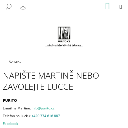
K
Přejít
NÁKUP
M
HLEDAT
na
KOŠÍK
O
PŘIHLÁŠENÍ
ZPĚT
ZPĚT
obsah
Š
Í
C
K
O
P
O
T
Domů
Kontakt
Ř
NAPIŠTE MARTINĚ NEBO
E
B
ZAVOLEJTE LUCCE
U
J
PURITO
E
Email na Martinu:
info@purito.cz
T
Telefon na Lucku:
+420 774 616 887
E
Facebook
N