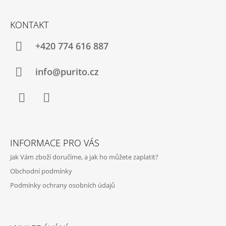
Z
Á
KONTAKT
P
A
+420 774 616 887
T
Í
info@purito.cz
Facebook
Instagram
INFORMACE PRO VÁS
Jak Vám zboží doručíme, a jak ho můžete zaplatit?
Obchodní podmínky
Podmínky ochrany osobních údajů