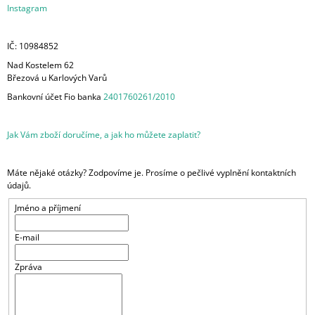
Instagram
A
J
IČ: 10984852
Í
Nad Kostelem 62
T
Březová u Karlových Varů
?
Bankovní
účet Fio banka
2401760261/2010
Jak Vám zboží doručíme, a jak ho můžete zaplatit?
HLEDAT
Máte nějaké otázky? Zodpovíme je. Prosíme o pečlivé vyplnění kontaktních
údajů.
Jméno a příjmení
E-mail
Zpráva